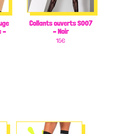
ouge
Collants ouverts S007
e –
– Noir
15
€