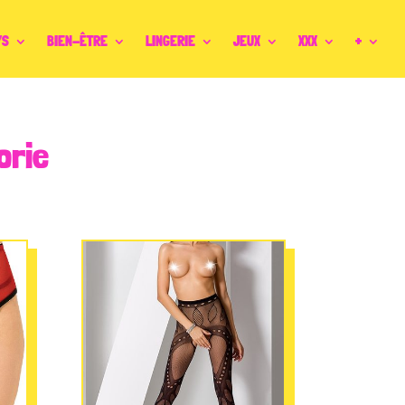
YS
BIEN-ÊTRE
LINGERIE
JEUX
XXX
+
orie