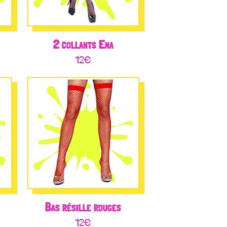
2 collants Ena
12
€
Bas résille rouges
12
€