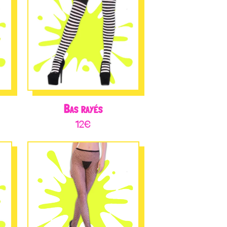
Bas rayés
12
€