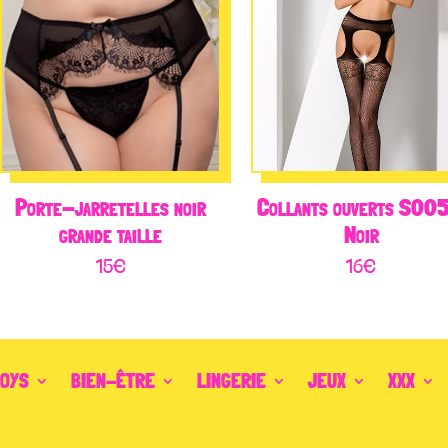
Porte-jarretelles noir
Collants ouverts S005
grande taille
Noir
15
€
16
€
TOYS
BIEN-ÊTRE
LINGERIE
JEUX
XXX