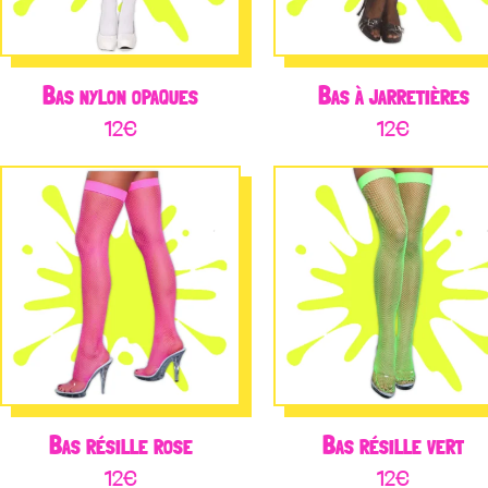
Bas nylon opaques
Bas à jarretières
12
€
12
€
Bas résille rose
Bas résille vert
12
€
12
€