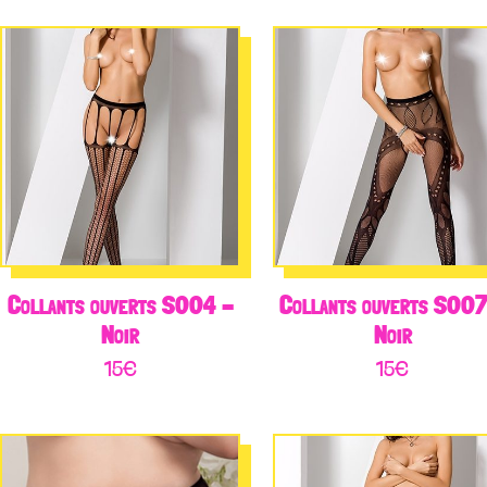
Collants ouverts S004 –
Collants ouverts S007
Noir
Noir
15
€
15
€