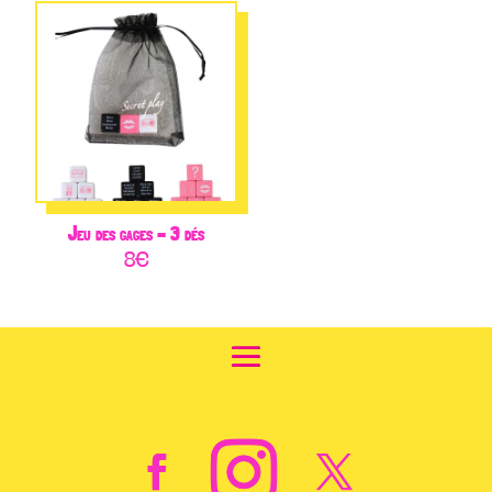
Jeu des gages – 3 dés
8
€