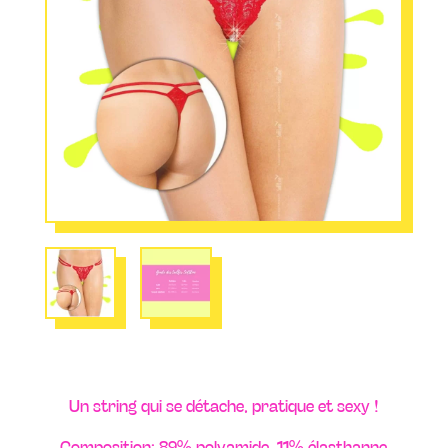
Un string qui se détache, pratique et sexy !
Composition: 89% polyamide, 11% élasthanne