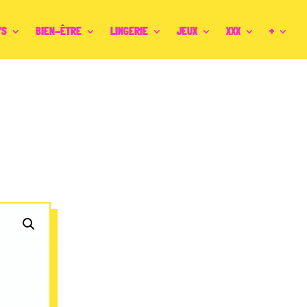
YS
BIEN-ÊTRE
LINGERIE
JEUX
XXX
+