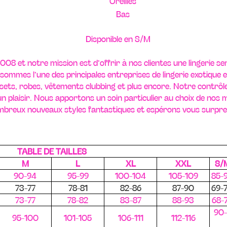
Oreilles
Bas
Disponible en S/M
008 et notre mission est d’offrir à nos clientes une lingerie sen
sommes l’une des principales entreprises de lingerie exotique e
sets, robes, vêtements clubbing et plus encore. Notre contrôle 
e un plaisir. Nous apportons un soin particulier au choix de nos
breux nouveaux styles fantastiques et espérons vous surpren
TABLE DE TAILLES
M
L
XL
XXL
S/
90-94
95-99
100-104
105-109
85-
73-77
78-81
82-86
87-90
69-
73-77
78-82
83-87
88-93
68-
90-
95-100
101-105
106-111
112-116