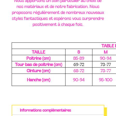
Nous apportons un soin particulier au choix de
nos matériaux et de notre fabrication. Nous
proposons régulièrement de nombreux nouveaux
styles fantastiques et espérons vous surprendre
positivement à chaque fois.
TABLE 
TAILLE
S
M
Poitrine (cm)
85-89
90-94
Tour bas de poitrine (cm)
69-72
73-77
Cinture (cm)
68-72
73-77
Hanche (cm)
90-94
95-100
Informations complémentaires