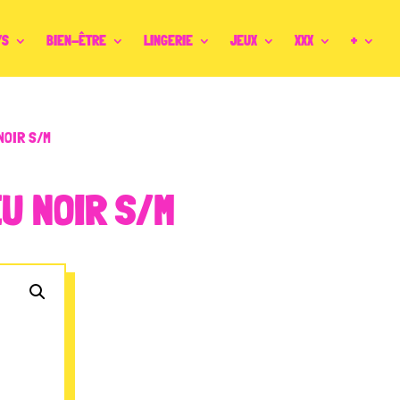
YS
BIEN-ÊTRE
LINGERIE
JEUX
XXX
+
NOIR S/M
U NOIR S/M