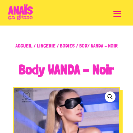
ACCUEIL
/
LINGERIE
/
BODIES
/ BODY WANDA – NOIR
Body WANDA – Noir